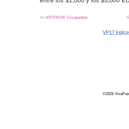
entre los $1,000 y los $5,000 EU
<< ANTERIOR: Escapaditas
S
VP17 Indice
©2026 VivaPue