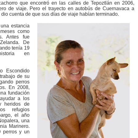
achorro que encontró en las calles de Tepoztlán en 2006,
ro de viaje. Pero el trayecto en autobús de Cuernavaca a
e dio cuenta de que sus días de viaje habían terminado.
 una estancia
 meses como
s. Antes fue
 Zelanda. De
uando tenía 19
storia en
to Escondido
trabajo de su
rgando perros
os. En 2008,
una fundación
 ayudar a los
y heridos de
os refugios
argo, el año
Nopalera, una
nia Marinero.
0 perros y un