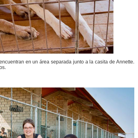
 encuentran en un área separada junto a la casita de Annette.
os.