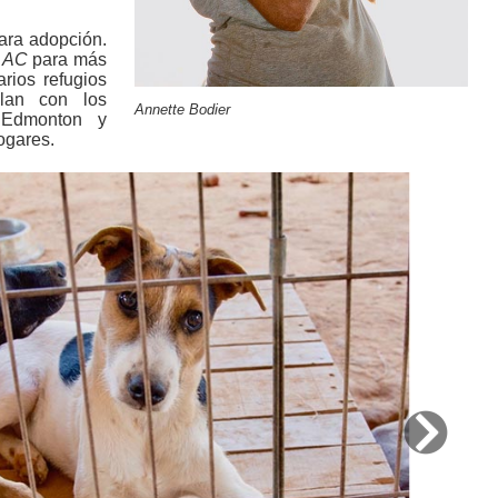
para adopción.
o AC
para más
arios refugios
elan con los
Annette Bodier
 Edmonton y
ogares.
Next