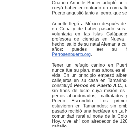
Cuando Annette Bodier adoptó un c
creyó haber encontrado un compañe
Puerto angustió tanto al perro, que s
Annette llegó a México después de
en Cuba y de haber pasado seis
voluntaria en las Islas Galápago
profesora de ciencias en Nueva
hecho, salió de su natal Alemania c
años; puedes leer su hi
Perrosenpuerto.org
.
Tener un refugio canino en Puer
nunca fue su plan, mas ahora es el 
vida. En un principio empezó albe
callejeros en su casa en Tamarind
constituyó
Perros en Puerto A.C.
, 
sin fines de lucro cuya misión es
perros abandonados, maltratados 
Puerto Escondido. Los primer
estuvieron en Tamarindos; sin emb
pasado recibió una hectárea en La 
comunidad rural al norte de la Colo
Hoy, vive ahí con alrededor de 12
caballo.