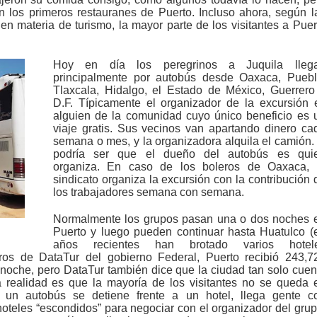
 los primeros restauranes de Puerto. Incluso ahora, según l
en materia de turismo, la mayor parte de los visitantes a Puer
Hoy en día los peregrinos a Juquila lleg
principalmente por autobús desde Oaxaca, Puebl
Tlaxcala, Hidalgo, el Estado de México, Guerrero
D.F. Típicamente el organizador de la excursión 
alguien de la comunidad cuyo único beneficio es 
viaje gratis. Sus vecinos van apartando dinero ca
semana o mes, y la organizadora alquila el camión.
podría ser que el dueño del autobús es qui
organiza. En caso de los boleros de Oaxaca, 
sindicato organiza la excursión con la contribución 
los trabajadores semana con semana.
Normalmente los grupos pasan una o dos noches 
Puerto y luego pueden continuar hasta Huatulco (
años recientes han brotado varios hotel
os de DataTur del gobierno Federal, Puerto recibió 243,7
 noche, pero DataTur también dice que la ciudad tan solo cuen
a realidad es que la mayoría de los visitantes no se queda 
o un autobús se detiene frente a un hotel, llega gente c
hoteles “escondidos” para negociar con el organizador del grup