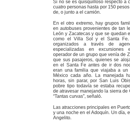
Si no se es quisquilloso respecto a
cuatro personas hasta por 150 pesos
de, o junto a el camión.
En el otro extremo, hay grupos fami
en autobuses provenientes de tan 
León y Zacatecas y que se quedan en
como el Villa Sol y el Santa Fe.
organizados a través de agen
especializadas en excursiones 
operador de un grupo que venía de Z
que sus pasajeros, quienes se alo
en el Santa Fe antes de ir dos no
eran una familia que viajaba a un l
México cada año. La manejada h
horas, sin parar, por San Luis Obi
pobre tipo todavía se estaba recup
de atravesar manejando la sierra de
“Tantas curvas”, señaló.
Las atracciones principales en Puerto
y una noche en el Adoquín. Un día, e
Angelito.