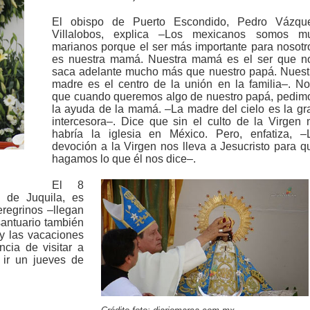
El obispo de Puerto Escondido, Pedro Vázqu
Villalobos, explica –Los mexicanos somos m
marianos porque el ser más importante para nosotr
es nuestra mamá. Nuestra mamá es el ser que n
saca adelante mucho más que nuestro papá. Nuest
madre es el centro de la unión en la familia–. No
que cuando queremos algo de nuestro papá, pedim
la ayuda de la mamá. –La madre del cielo es la gr
intercesora–. Dice que sin el culto de la Virgen 
habría la iglesia en México. Pero, enfatiza, –
devoción a la Virgen nos lleva a Jesucristo para q
hagamos lo que él nos dice–.
El 8
n de Juquila, es
regrinos –llegan
santuario también
y las vacaciones
cia de visitar a
 ir un jueves de