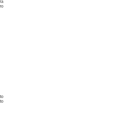
ra
ro
to
to