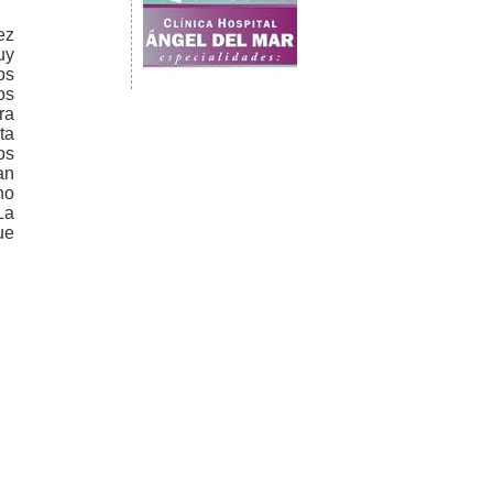
ez
uy
os
os
ra
ta
os
an
no
La
ue