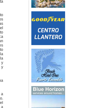
ta
to
os
as
el
to
ca
un
es
to
la
la
 y
 y
ba
 a
o.
el
 a