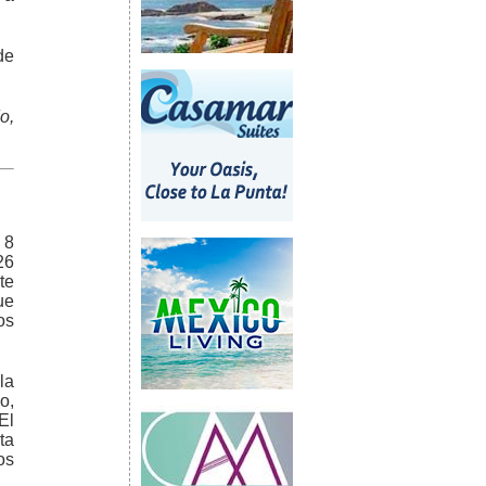
de
o,
 8
26
te
ue
os
la
o,
El
ta
os