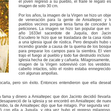
el joven regresó a su pueblo, el fraile le regaló es
imagen de solo 30 cm.
Por los años, la imagen de la Virgen se hizo un obje
de veneración para la gente de Amialtepec y l
pueblos vecinos porque tenia fama de conceder l
peticiones. La imagen se hizo tan popular que en 
año 1633el sacerdote de Juquila, don Jacin
Escudero le hizo que se trasladara de la casa rústi
a una iglesia igual de rústica. Pero después hubo 
incendio grande a causa de la quema de los bosqu
para preparar los campos para la siembra. El vien
trajo el fuego al pueblo y todo fue destruido incluso 
iglesia hecha de zacate y cañuela. Milagrosamente, 
imagen de la Virgen sobrevivió con los vestidos
cabello intactos, sólo el rostro estaba ennegrecido
con algunas ampollas.
ocarla, pero sin éxito. Entonces entendieron que ella desea
a fama y dinero a Amialtepec que don Jacinto decidió llevarla
desapareció de la iglesia y se encontró en Amialtepec de nuev
robo, la de Amialtepec dijo que fue milagro. Por segunda vez 
ió con ella a Juquila, y otra vez hubo el regreso milagroso