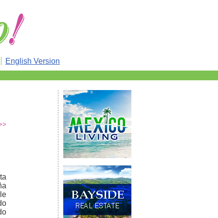
English Version
>>
ta
ña
le
do
do