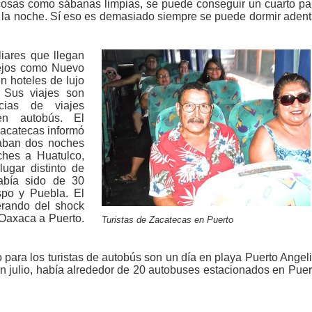
 cosas como sábanas limpias, se puede conseguir un cuarto pa
 la noche. Sí eso es demasiado siempre se puede dormir adent
liares que llegan
lejos como Nuevo
 hoteles de lujo
 Sus viajes son
cias de viajes
en autobús. El
acatecas informó
jaban dos noches
ches a Huatulco,
ugar distinto de
abía sido de 30
spo y Puebla. El
erando del shock
 Oaxaca a Puerto.
Turistas de Zacatecas en Puerto
 para los turistas de autobús son un día en playa Puerto Angeli
n julio, había alrededor de 20 autobuses estacionados en Puer