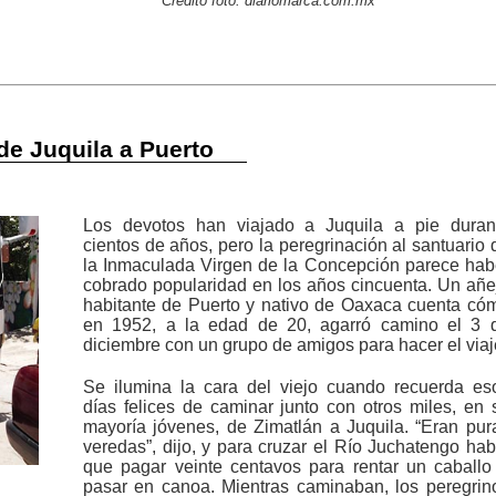
Crédito foto: diariomarca.com.mx
de Juquila a Puerto
Los devotos han viajado a Juquila a pie duran
cientos de años, pero la peregrinación al santuario 
la Inmaculada Virgen de la Concepción parece hab
cobrado popularidad en los años cincuenta. Un añe
habitante de Puerto y nativo de Oaxaca cuenta có
en 1952, a la edad de 20, agarró camino el 3 
diciembre con un grupo de amigos para hacer el viaj
Se ilumina la cara del viejo cuando recuerda es
días felices de caminar junto con otros miles, en 
mayoría jóvenes, de Zimatlán a Juquila. “Eran pur
veredas”, dijo, y para cruzar el Río Juchatengo hab
que pagar veinte centavos para rentar un caballo
pasar en canoa. Mientras caminaban, los peregrin