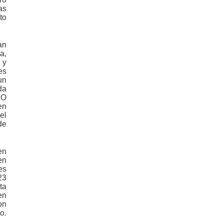
as
to
an
a,
 y
es
un
da
 O
en
el
de
en
en
es
23
ta
en
on
o.