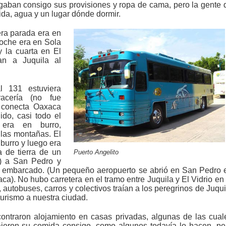
gaban consigo sus provisiones y ropa de cama, pero la gente 
ida, agua y un lugar dónde dormir.
era parada era en
oche era en Sola
 la cuarta en El
an a Juquila al
l 131 estuviera
acería (no fue
 conecta Oaxaca
do, casi todo el
 era en burro,
las montañas. El
 burro y luego era
 de tierra de un
Puerto Angelito
l) a San Pedro y
ra embarcado. (Un pequeño aeropuerto se abrió en San Pedro 
a). No hubo carretera en el tramo entre Juquila y El Vidrio en 
autobuses, carros y colectivos traían a los peregrinos de Juqui
turismo a nuestra ciudad.
contraron alojamiento en casas privadas, algunas de las cual
rajeron su comida consigo, como algunos todavía lo hacen, pe