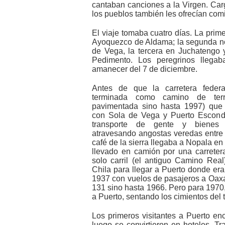
cantaban canciones a la Virgen. Car
los pueblos también les ofrecían com
El viaje tomaba cuatro días. La prim
Ayoquezco de Aldama; la segunda n
de Vega, la tercera en Juchatengo y
Pedimento. Los peregrinos llegab
amanecer del 7 de diciembre.
Antes de que la carretera federa
terminada como camino de terr
pavimentada sino hasta 1997) que
con Sola de Vega y Puerto Escondi
transporte de gente y bienes
atravesando angostas veredas entre 
café de la sierra llegaba a Nopala en
llevado en camión por una carretera
solo carril (el antiguo Camino Rea
Chila para llegar a Puerto donde e
1937 con vuelos de pasajeros a Oaxac
131 sino hasta 1966. Pero para 1970, 
a Puerto, sentando los cimientos del 
Los primeros visitantes a Puerto en
luego se convirtieron en hoteles. T