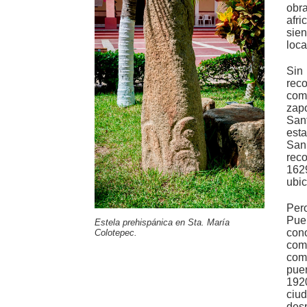
obr
afr
sie
loca
Sin
rec
com
zap
Sa
est
Sa
rec
162
ubic
Pero
Pue
Estela prehispánica en Sta. María
con
Colotepec.
com
com
pue
192
ciu
des