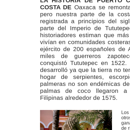
LA HISTORIA DE PUERTO 
COSTA DE
Oaxaca se remonta
pero nuestra parte de la cost
registrada a principios del si
parte del Imperio de Tututep
historiadores estiman que má
vivían en comunidades costeras 
ejército de 200 españoles de 
miles de guerreros zapote
conquistó Tututepec en 1522.
desarrolló ya que la tierra no te
hogar de serpientes, escorpi
palmeras no son endémicas de 
palmas de coco llegaron a
Filipinas alrededor de 1575.
Los
otr
gan
de r