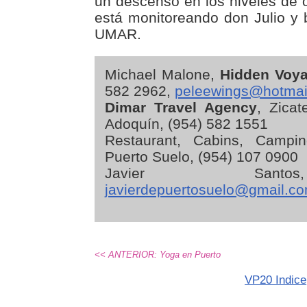
un descenso en los niveles de o
está monitoreando don Julio y 
UMAR.
Michael Malone,
Hidden Voy
582 2962,
peleewings@hotmai
Dimar Travel Agency
, Zicat
Adoquín, (954) 582 1551
Restaurant, Cabins, Camp
Puerto Suelo, (954) 107 0900
Javier Sant
javierdepuertosuelo@gmail.c
<< ANTERIOR: Yoga en Puerto
VP20 Indice