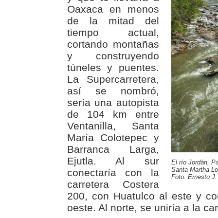
Oaxaca en menos
de la mitad del
tiempo actual,
cortando montañas
y construyendo
túneles y puentes.
La Supercarretera,
así se nombró,
sería una autopista
de 104 km entre
Ventanilla, Santa
María Colotepec y
Barranca Larga,
Ejutla. Al sur
El río Jordán, P
Santa Martha Lo
conectaría con la
Foto: Ernesto J.
carretera Costera
200, con Huatulco al este y c
oeste. Al norte, se uniría a la c