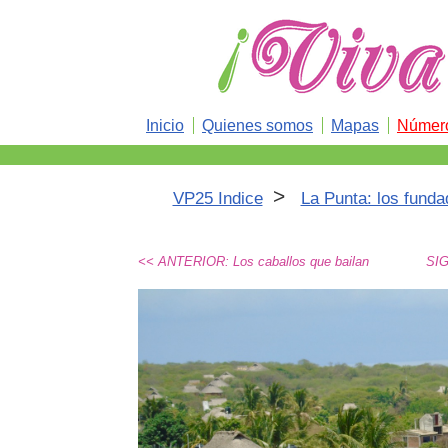
Inicio
Quienes somos
Mapas
Número
>
VP25 Indice
La Punta: los funda
<< ANTERIOR: Los caballos que bailan
SIG