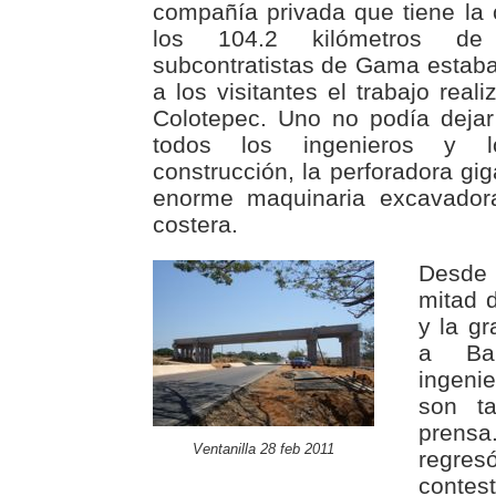
compañía privada que tiene la 
los 104.2 kilómetros de
subcontratistas de Gama estab
a los visitantes el trabajo real
Colotepec. Uno no podía dejar
todos los ingenieros y l
construcción, la perforadora gig
enorme maquinaria excavadora
costera.
Desde
mitad d
y la gr
a Bar
ingeni
son t
prens
Ventanilla 28 feb 2011
regres
contes