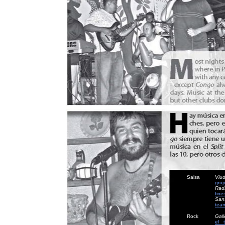
Salsa
Viu
gru
Radi
fin
San
tea
Rock
Gall
el_