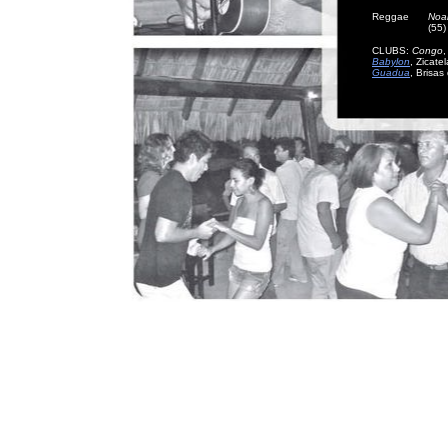
Reggae
Noa
(55
CLUBS:
Congo
Babylon
, Zicate
Guadua
, Brisas