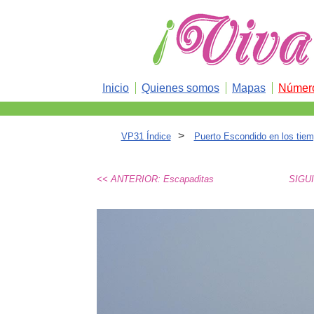
Inicio
Quienes somos
Mapas
Número
>
VP31 Índice
Puerto Escondido en los tie
<< ANTERIOR: Escapaditas
SIGUI