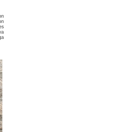
on
on
es
ya
ga