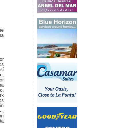
ue
na
or
os
sí
o,
or
na
o,
rk
os
ón
a,
on
ta