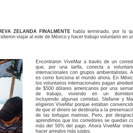
UEVA ZELANDA FINALMENTE
había terminado, por lo q
dieron viajar al este de México y hacer trabajo voluntario en u
Encontraron ViveMar a través de un corred
que, por una tarifa, conecta a voluntari
internacionales con grupos ambientalistas. A
es como funciona el mundo ahora. En Méxic
los voluntarios internacionales pagan alreded
de $500 dólares americanos por una sema
de trabajo, viviendo en un dormitori
incluyendo algunas comidas. Stefanie y Ma
eligieron ViveMar porque estaban convencid
de que el dinero se destinaría a la preservaci
de las tortugas marinas. Pero, por desgraci
aprendimos que los corredores se quedan c
más del 50% del pago. Ahora ViveMar inten
hacer arreglos más justos.