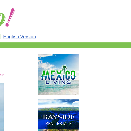
English Version
>>