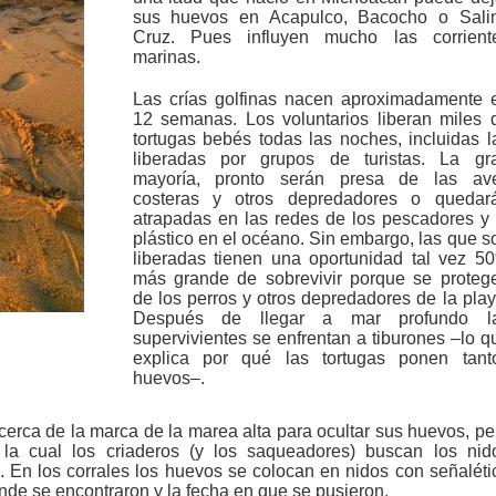
sus huevos en Acapulco, Bacocho o Sali
Cruz. Pues influyen mucho las corrient
marinas.
Las crías golfinas nacen aproximadamente 
12 semanas. Los voluntarios liberan miles 
tortugas bebés todas las noches, incluidas l
liberadas por grupos de turistas. La gr
mayoría, pronto serán presa de las av
costeras y otros depredadores o quedar
atrapadas en las redes de los pescadores y 
plástico en el océano. Sin embargo, las que s
liberadas tienen una oportunidad tal vez 5
más grande de sobrevivir porque se proteg
de los perros y otros depredadores de la play
Después de llegar a mar profundo l
supervivientes se enfrentan a tiburones –lo q
explica por qué las tortugas ponen tant
huevos–.
erca de la marca de la marea alta para ocultar sus huevos, pe
 la cual los criaderos (y los saqueadores) buscan los nid
En los corrales los huevos se colocan en nidos con señaléti
ónde se encontraron y la fecha en que se pusieron.