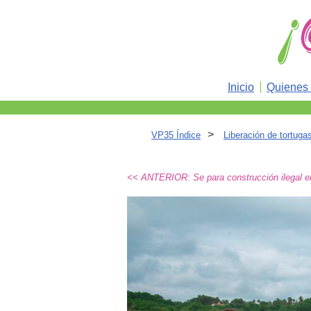
Inicio
Quienes
>
VP35 Índice
Liberación de tortuga
<< ANTERIOR: Se para construcción ilegal e