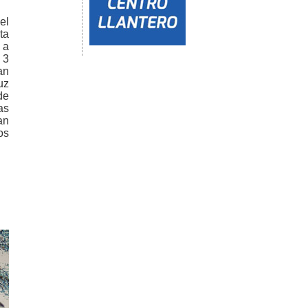
el
ta
 a
 3
an
uz
de
as
an
os