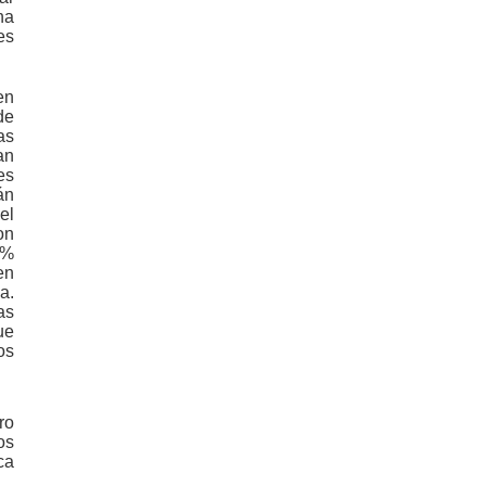
na
es
en
de
as
an
es
án
el
on
0%
en
a.
as
ue
os
ro
os
ca