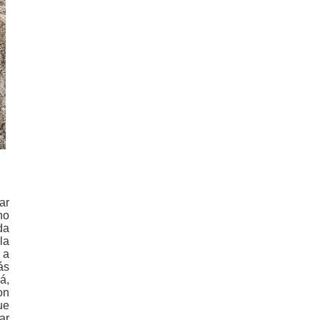
ar
no
da
la
 a
ás
á,
on
ue
ar