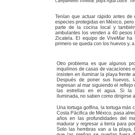
Campamento ViveMar, playa Agua Dulce. Tortu
Tenían que actuar rápido antes de 
especies protegidas en México, pero
parte de la cocina local y tambié
ambulantes los venden a 40 pesos 
Zicatela. El equipo de ViveMar ha 
primero se queda con los huevos y, a 
Otro problema es que algunos pro
inquilinos de casas de vacaciones e
insisten en iluminar la playa frente 
Después de poner sus huevos, la
regresan al mar siguiendo el reflejo 
las estrellas en el agua. Si la 
iluminada, no saben como dirigirse a
Una tortuga golfina, la tortuga más
Costa Pácifica de México, pasa alre
años en las profundidades del ma
madurar y regresar a tierra para po
Solo las hembras van a la playa,
que las preñan se quedan fuera d