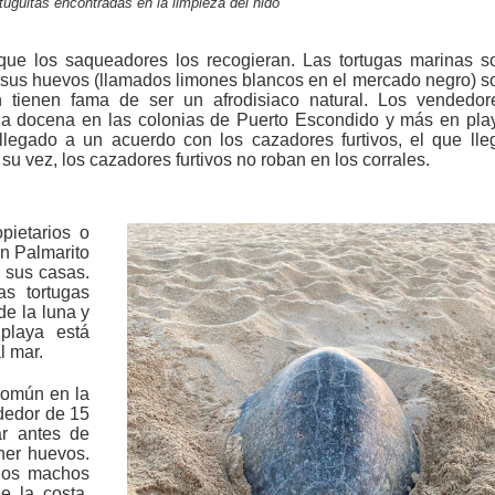
guitas encontradas en la limpieza del nido
que los saqueadores los recogieran. Las tortugas marinas s
 sus huevos (llamados limones blancos en el mercado negro) s
n tienen fama de ser un afrodisiaco natural. Los vendedor
la docena en las colonias de Puerto Escondido y más en pla
llegado a un acuerdo con los cazadores furtivos, el que lle
su vez, los cazadores furtivos no roban en los corrales.
pietarios o
n Palmarito
a sus casas.
s tortugas
de la luna y
playa está
l mar.
 común en la
dedor de 15
r antes de
ner huevos.
 los machos
e la costa.