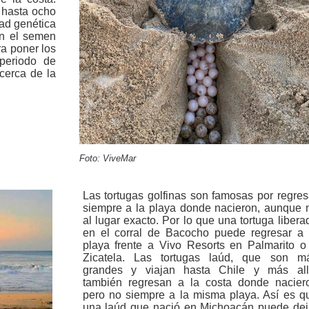
 hasta ocho
ad genética
n el semen
ra poner los
periodo de
cerca de la
Foto: ViveMar
Las tortugas golfinas son famosas por regres
siempre a la playa donde nacieron, aunque 
al lugar exacto. Por lo que una tortuga libera
en el corral de Bacocho puede regresar a 
playa frente a Vivo Resorts en Palmarito o
Zicatela. Las tortugas laúd, que son m
grandes y viajan hasta Chile y más all
también regresan a la costa donde nacier
pero no siempre a la misma playa. Así es q
una laúd que nació en Michoacán puede dej