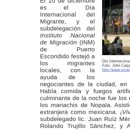
El 10 de diciembre
es el Día
Internacional del
Migrante, y el
subdelegación del
Instituto Nacional
de Migración
(INM)
de Puerto
Escondido festejó a
Día Internaciona
los migrantes
Foto: John Caly
locales, con la
http://www.viva
ayuda de los
negociantes de la ciudad, en 
Había comida y fuegos artifi
culminante de la noche fue los 
los mariachis de Nopala. Asis
extranjera como mexicana.
¡Vi
subdelegado lic. Juan Ruíz Mén
Rolando Trujillo Sánchez, y 