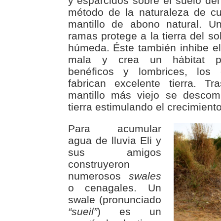
y esparcidos sobre el suelo del
método de la naturaleza de cu
mantillo de abono natural. U
ramas protege a la tierra del so
húmeda. Éste también inhibe el
mala y crea un hábitat pa
benéficos y lombrices, los
fabrican excelente tierra. T
mantillo más viejo se descom
tierra estimulando el crecimiento
Para acumular
agua de lluvia Eli y
sus amigos
construyeron
numerosos
swales
o cenagales. Un
swale (pronunciado
“sueil”
) es un