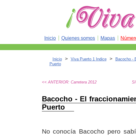
Inicio
Quienes somos
Mapas
Número
>
>
Inicio
Viva Puerto 1 Indice
Bacocho - E
Puerto
<< ANTERIOR: Carretera 2012
SI
Bacocho - El fraccionamie
Puerto
No conocía Bacocho pero sabí